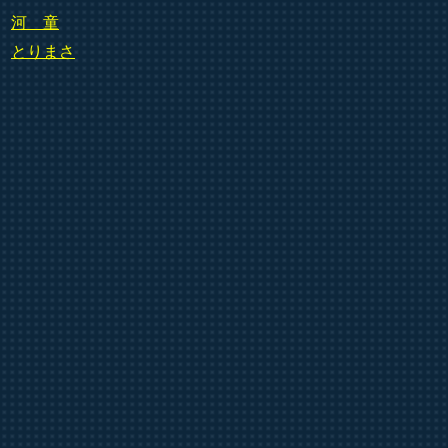
河 童
とりまさ