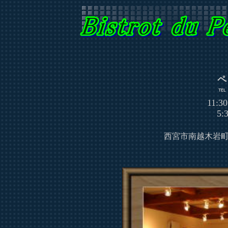
ペ
℡
11:3
5:30
西宮市南越木岩